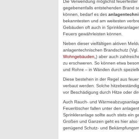
Die Verwendung möglichst feuerfester M
gegebenenfalls entstehenden Brand so
können, bedarf es des
anlagentechn
bekanntesten und am weitesten verbrei
Gebäuden oft auch in Sprinkleranlagen
Feuers gewährleisten können.
Neben dieser vielfältigen aktiven Me
anlagentechnischen Brandschutz (Vgl. 
Wohngebäuden
„) aber auch zahlreich
zu erschweren. So können etwa besond
und Rohre – in Wänden durch speziel
Diese bestehen in der Regel aus feuer
verbaut werden. Solche hitzebeständig
vor Beschädigung durch Hitze oder dir
Auch Rauch- und Wärmeabzugsanlagen
Feuerlöscher fallen unter den anlagent
Sprinkleranlage sollte auch stets ein 
Großen und Ganzen geht es hier also 
genügend Schutz- und Bekämpfungs