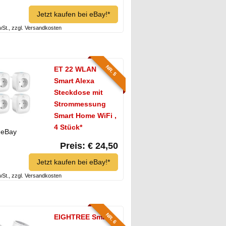
Jetzt kaufen bei eBay!*
MwSt., zzgl. Versandkosten
NR. 5
ET 22 WLAN
Smart Alexa
Steckdose mit
Strommessung
Smart Home WiFi ,
4 Stück*
eBay
Preis: € 24,50
Jetzt kaufen bei eBay!*
MwSt., zzgl. Versandkosten
NR. 6
EIGHTREE Smart