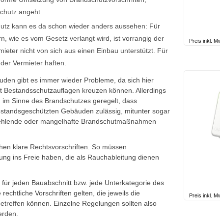
schutz angeht.
utz kann es da schon wieder anders aussehen: Für
 wie es vom Gesetz verlangt wird, ist vorrangig der
Preis inkl. 
rmieter nicht von sich aus einen Einbau unterstützt. Für
der Vermieter haften.
den gibt es immer wieder Probleme, da sich hier
 Bestandsschutzauflagen kreuzen können. Allerdings
gig im Sinne des Brandschutzes geregelt, dass
tandsgeschützten Gebäuden zulässig, mitunter sogar
e fehlende oder mangelhafte Brandschutmaßnahmen
hen klare Rechtsvorschriften. So müssen
ng ins Freie haben, die als Rauchableitung dienen
für jeden Bauabschnitt bzw. jede Unterkategorie des
echtliche Vorschriften gelten, die jeweils die
Preis inkl. 
betreffen können. Einzelne Regelungen sollten also
erden.