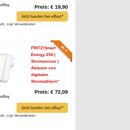
eBay
Preis: € 19,90
Jetzt kaufen bei eBay!*
MwSt., zzgl. Versandkosten
NR. 8
FRITZ!Smart
Energy 250 |
Stromsensor |
Ablesen von
digitalen
Stromzählern*
Preis: € 72,09
eBay
Jetzt kaufen bei eBay!*
MwSt., zzgl. Versandkosten