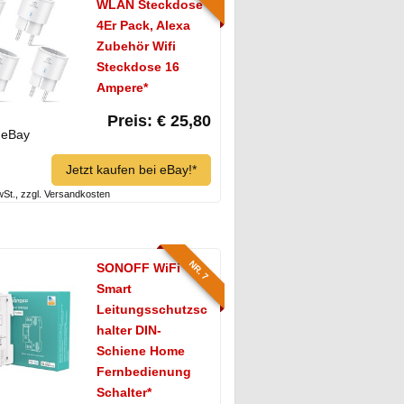
WLAN Steckdose
4Er Pack, Alexa
Zubehör Wifi
Steckdose 16
Ampere*
Preis: € 25,80
eBay
Jetzt kaufen bei eBay!*
MwSt., zzgl. Versandkosten
NR. 7
SONOFF WiFi
Smart
Leitungsschutzsc
halter DIN-
Schiene Home
Fernbedienung
Schalter*