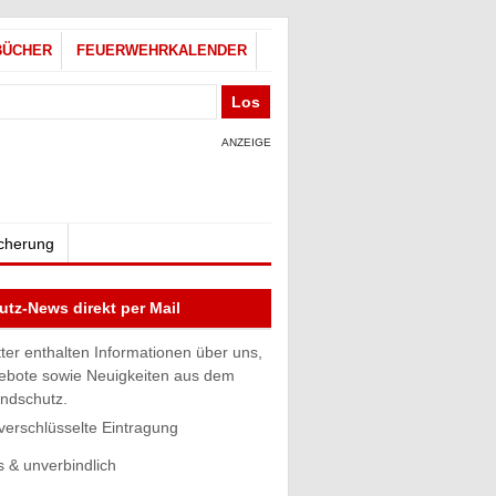
BÜCHER
FEUERWEHRKALENDER
ANZEIGE
icherung
tz-News direkt per Mail
ter enthalten Informationen über uns,
ebote sowie Neuigkeiten aus dem
andschutz.
 verschlüsselte Eintragung
s & unverbindlich