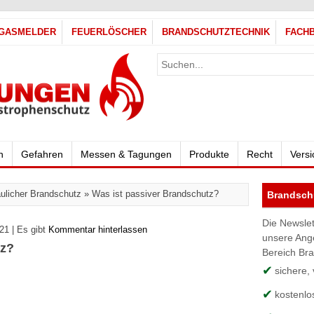
GASMELDER
FEUERLÖSCHER
BRANDSCHUTZTECHNIK
FACH
h
Gefahren
Messen & Tagungen
Produkte
Recht
Vers
ulicher Brandschutz
»
Was ist passiver Brandschutz?
Brandschu
Die Newslet
21 | Es gibt
Kommentar hinterlassen
unsere Ang
tz?
Bereich Br
sichere,
kostenlo