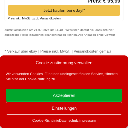
Preis: € 95,99
Jetzt kaufen bei eBay!*
Preis inkl. MwSt., zzgl. Versandkosten
Zuletzt aktualisiert am 24.07.2026 um 14:40 . Wir weisen darauf hin, dass sich hier
angezeigte Preise inzwischen geändert haben können. Alle Angaben ohne Gewähr.
* Verkauf über ebay | Preise inkl. MwSt. | Versandkosten gemäß
Auszeichnung am Produkt
Cookie zustimmung verwalten
ANZEIGEN
Wir verwenden Cookies. Für einen uneingeschränkten Service, stimmen
Sie bitte der Cookie-Nutzung zu.
Akzeptieren
Einstellungen
Cookie-Richtlinie
Datenschutz
Impressum