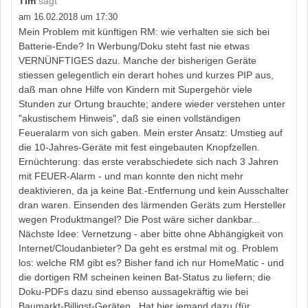
Tim
sagt
am 16.02.2018 um 17:30
Mein Problem mit künftigen RM: wie verhalten sie sich bei
Batterie-Ende? In Werbung/Doku steht fast nie etwas
VERNÜNFTIGES dazu. Manche der bisherigen Geräte
stiessen gelegentlich ein derart hohes und kurzes PIP aus,
daß man ohne Hilfe von Kindern mit Supergehör viele
Stunden zur Ortung brauchte; andere wieder verstehen unter
"akustischem Hinweis", daß sie einen vollständigen
Feueralarm von sich gaben. Mein erster Ansatz: Umstieg auf
die 10-Jahres-Geräte mit fest eingebauten Knopfzellen.
Ernüchterung: das erste verabschiedete sich nach 3 Jahren
mit FEUER-Alarm - und man konnte den nicht mehr
deaktivieren, da ja keine Bat.-Entfernung und kein Ausschalter
dran waren. Einsenden des lärmenden Geräts zum Hersteller
wegen Produktmangel? Die Post wäre sicher dankbar...
Nächste Idee: Vernetzung - aber bitte ohne Abhängigkeit von
Internet/Cloudanbieter? Da geht es erstmal mit og. Problem
los: welche RM gibt es? Bisher fand ich nur HomeMatic - und
die dortigen RM scheinen keinen Bat-Status zu liefern; die
Doku-PDFs dazu sind ebenso aussagekräftig wie bei
Baumarkt-Billigst-Geräten.. Hat hier jemand dazu (für