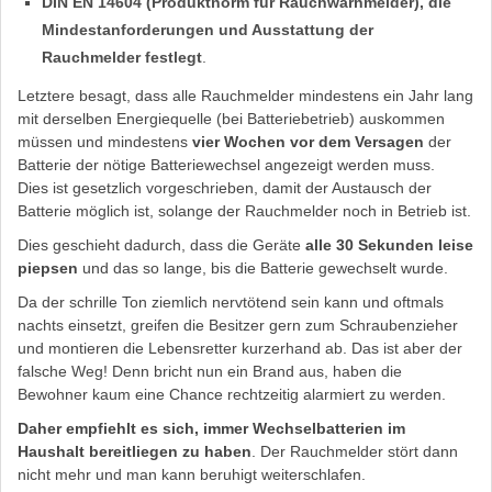
DIN EN 14604 (Produktnorm für Rauchwarnmelder), die
Mindestanforderungen und Ausstattung der
Rauchmelder festlegt
.
Letztere besagt, dass alle Rauchmelder mindestens ein Jahr lang
mit derselben Energiequelle (bei Batteriebetrieb) auskommen
müssen und mindestens
vier Wochen vor dem Versagen
der
Batterie der nötige Batteriewechsel angezeigt werden muss.
Dies ist gesetzlich vorgeschrieben, damit der Austausch der
Batterie möglich ist, solange der Rauchmelder noch in Betrieb ist.
Dies geschieht dadurch, dass die Geräte
alle 30 Sekunden leise
piepsen
und das so lange, bis die Batterie gewechselt wurde.
Da der schrille Ton ziemlich nervtötend sein kann und oftmals
nachts einsetzt, greifen die Besitzer gern zum Schraubenzieher
und montieren die Lebensretter kurzerhand ab. Das ist aber der
falsche Weg! Denn bricht nun ein Brand aus, haben die
Bewohner kaum eine Chance rechtzeitig alarmiert zu werden.
Daher empfiehlt es sich, immer Wechselbatterien im
Haushalt bereitliegen zu haben
. Der Rauchmelder stört dann
nicht mehr und man kann beruhigt weiterschlafen.