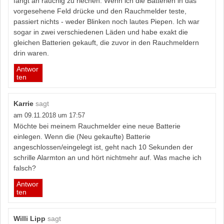
fängt an rauchig zu riechen. Wenn ich die Batterien in das
vorgesehene Feld drücke und den Rauchmelder teste,
passiert nichts - weder Blinken noch lautes Piepen. Ich war
sogar in zwei verschiedenen Läden und habe exakt die
gleichen Batterien gekauft, die zuvor in den Rauchmeldern
drin waren.
Antwor
ten
Karrie
sagt
am 09.11.2018 um 17:57
Möchte bei meinem Rauchmelder eine neue Batterie
einlegen. Wenn die (Neu gekaufte) Batterie
angeschlossen/eingelegt ist, geht nach 10 Sekunden der
schrille Alarmton an und hört nichtmehr auf. Was mache ich
falsch?
Antwor
ten
Willi Lipp
sagt