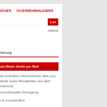
BÜCHER
FEUERWEHRKALENDER
ANZEIGE
icherung
tz-News direkt per Mail
ter enthalten Informationen über uns,
ebote sowie Neuigkeiten aus dem
andschutz.
 verschlüsselte Eintragung
s & unverbindlich