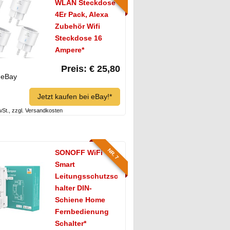
WLAN Steckdose
4Er Pack, Alexa
Zubehör Wifi
Steckdose 16
Ampere*
Preis: € 25,80
eBay
Jetzt kaufen bei eBay!*
MwSt., zzgl. Versandkosten
NR. 7
SONOFF WiFi
Smart
Leitungsschutzsc
halter DIN-
Schiene Home
Fernbedienung
Schalter*