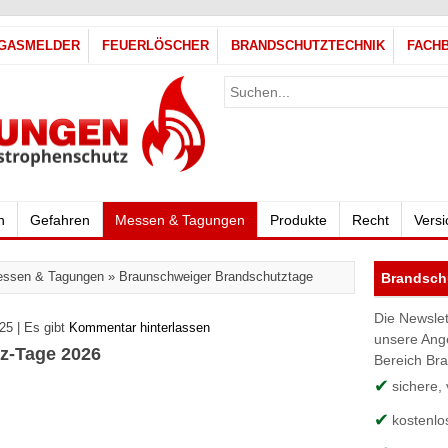
GASMELDER
FEUERLÖSCHER
BRANDSCHUTZTECHNIK
FACH
h
Gefahren
Messen & Tagungen
Produkte
Recht
Vers
ssen & Tagungen
»
Braunschweiger Brandschutztage
Brandschu
Die Newslet
25 | Es gibt
Kommentar hinterlassen
unsere Ang
z-Tage 2026
Bereich Br
sichere,
kostenlo