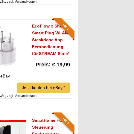
MwSt., zzgl. Versandkosten
NR. 2
EcoFlow x Shelly
Smart Plug WLAN-
Steckdose App
Fernbedienung
für STREAM Serie*
Preis: € 19,99
eBay
Jetzt kaufen bei eBay!*
MwSt., zzgl. Versandkosten
NR. 3
SmartHome Funk
Steuerung
Funkschalter