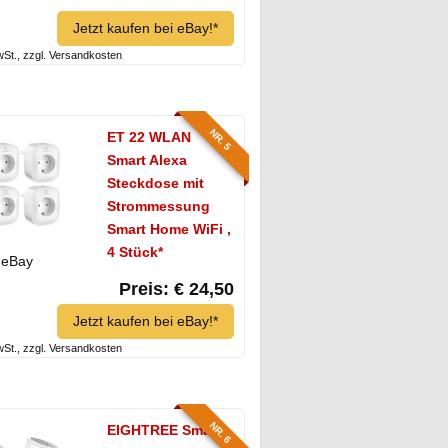
Jetzt kaufen bei eBay!*
MwSt., zzgl. Versandkosten
NR. 5
ET 22 WLAN
Smart Alexa
Steckdose mit
Strommessung
Smart Home WiFi ,
4 Stück*
eBay
Preis: € 24,50
Jetzt kaufen bei eBay!*
MwSt., zzgl. Versandkosten
NR. 6
EIGHTREE Smart