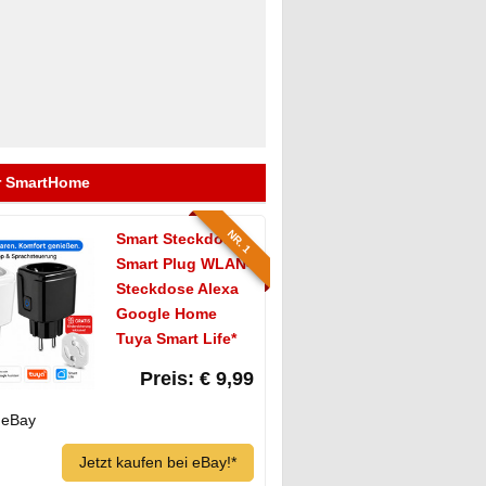
er SmartHome
NR. 1
Smart Steckdose
Smart Plug WLAN-
Steckdose Alexa
Google Home
Tuya Smart Life*
Preis: € 9,99
eBay
Jetzt kaufen bei eBay!*