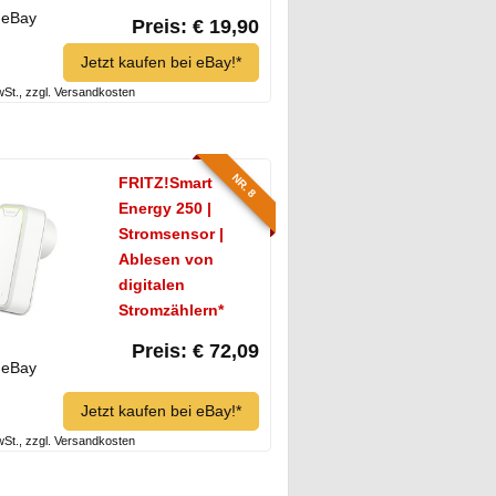
eBay
Preis: € 19,90
Jetzt kaufen bei eBay!*
MwSt., zzgl. Versandkosten
NR. 8
FRITZ!Smart
Energy 250 |
Stromsensor |
Ablesen von
digitalen
Stromzählern*
Preis: € 72,09
eBay
Jetzt kaufen bei eBay!*
MwSt., zzgl. Versandkosten