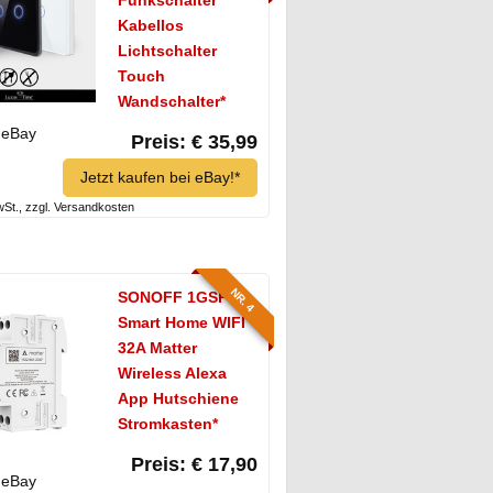
Kabellos
Lichtschalter
Touch
Wandschalter*
eBay
Preis: € 35,99
Jetzt kaufen bei eBay!*
MwSt., zzgl. Versandkosten
NR. 4
SONOFF 1GSP
Smart Home WIFI
32A Matter
Wireless Alexa
App Hutschiene
Stromkasten*
Preis: € 17,90
eBay